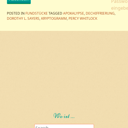
Passwo
eingebe
POSTED IN
FUNDSTÜCKE
TAGGED
APOKALYPSE
,
DECHIFFRIERUNG
,
DOROTHY L. SAYERS
,
KRYPTOGRAMM
,
PERCY WHITLOCK
POST NAVIGATION
Wo ist …
Search