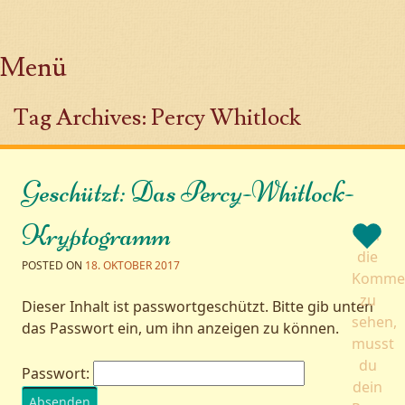
Menü
Zum Inhalt springen
Tag Archives:
Percy Whitlock
Geschützt: Das Percy-Whitlock-
Kryptogramm
Um
die
POSTED ON
18. OKTOBER 2017
Komme
zu
Dieser Inhalt ist passwortgeschützt. Bitte gib unten
sehen,
das Passwort ein, um ihn anzeigen zu können.
musst
du
Passwort:
dein